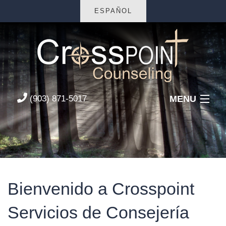
ESPAÑOL
MENU
(903) 871-5017
Home
About Us
Services
Bienvenido a Crosspoint
FAQs
Servicios de Consejería
Contact Us